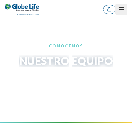
Men
CONÓCENOS
NUESTRO
EQUIPO
Líderes y profesionales comprometidos con proteger
a las familias y formar a la próxima generación de
agentes.
ES
EN